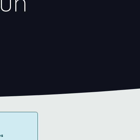
 un
es