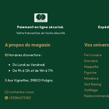
Paiement en ligne sécurisé
.
Expéd
Votre transaction en toute sécurité.
A propos du magasin
Vos univer
Horaires d'ouverture :
Ferroviaire
Diorama
Du Lundi au Vendredi
Maquette
De 9h à 12h et de 14h à 17h
Figurine
Miniature
Aux Vignettes, 39800 Poligny
Slot Racing
Outillage
contacte​z-nous
Radiocommand
+33384373183