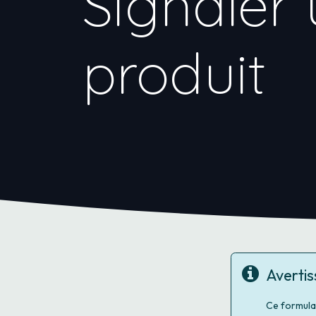
Signaler 
produit
Averti
Ce formula