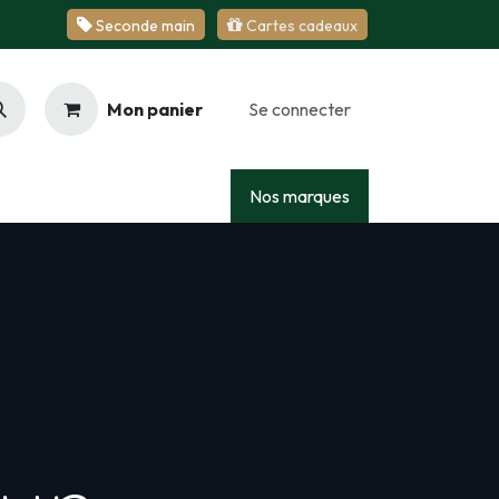
Se​​​​conde ​​​​m​​a​​in
Cartes cadeaux
Mon panier
Se connecter
Racing
Junior
Services
Nos marques