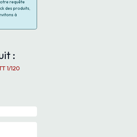
 votre requête
ock des produits,
nvitons à
it :
TT 1/120