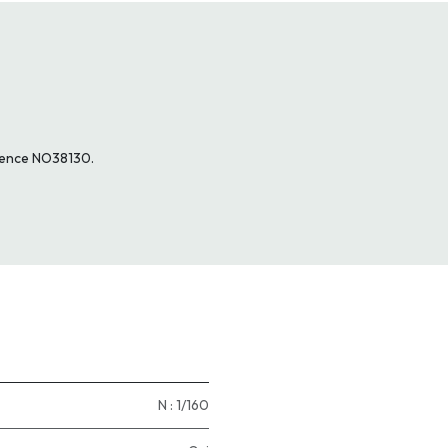
rence NO38130.
N : 1/160