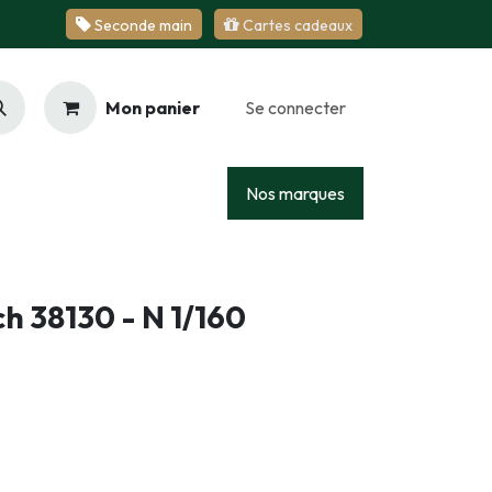
Se​​​​conde ​​​​m​​a​​in
Cartes cadeaux
Mon panier
Se connecter
Racing
Junior
Services
Nos marques
ch 38130 - N 1/160