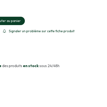
ment sélectionné
uter au panier
Signaler un problème sur cette fiche produit
e
des produits
en stock
sous 24/48h