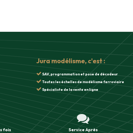
Jura modélisme, c'est :
SAV, programmation et pose de décodeur
Toutes les échelles de modélisme ferroviaire
Spécialiste de la vente en ligne
s fois
Service Après