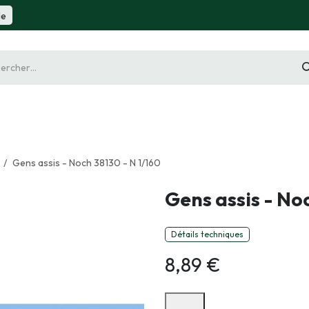
de
gurine
Diorama
Outillage
Radiocommande
Slot 
Gens assis - Noch 38130 - N 1/160
Gens assis - No
Détails techniques
8,89
€
Options de paiement disponibles