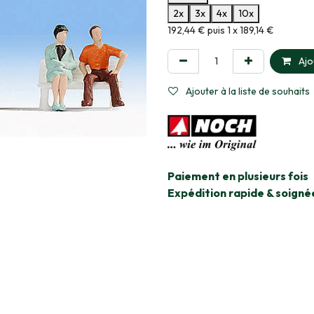
2x
3x
4x
10x
Informations sur le plan de paie
192,44 € puis 1 x 189,14 €
Ajo
Ajouter à la liste de souhaits
​Paiement en plusieurs fois
Expédition rapide & soigné