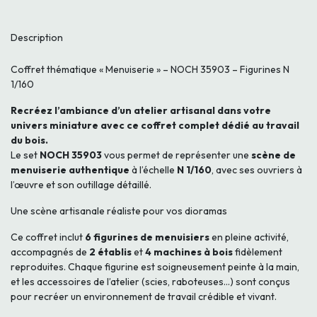
Description
Coffret thématique « Menuiserie » – NOCH 35903 – Figurines N
1/160
Recréez l’ambiance d’un atelier artisanal dans votre
univers miniature avec ce coffret complet dédié au travail
du bois.
Le set
NOCH 35903
vous permet de représenter une
scène de
menuiserie authentique
à l’échelle
N 1/160
, avec ses ouvriers à
l’œuvre et son outillage détaillé.
Une scène artisanale réaliste pour vos dioramas
Ce coffret inclut
6 figurines de menuisiers
en pleine activité,
accompagnés de
2 établis
et
4 machines à bois
fidèlement
reproduites. Chaque figurine est soigneusement peinte à la main,
et les accessoires de l’atelier (scies, raboteuses…) sont conçus
pour recréer un environnement de travail crédible et vivant.