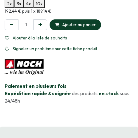
2x
3x
4x
10x
Informations sur le plan de paiement sélectionné
192,44 € puis 1 x 189,14 €
Ajouter au panier
Ajouter à la liste de souhaits
Signaler un problème sur cette fiche produit
​Paiement en plusieurs fois
Expédition rapide & soignée
des produits
en stock
sous
24/48h