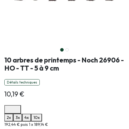
10 arbres de printemps - Noch 26906 -
HO - TT - 5 à 9 cm
Détails techniques
10,19
€
Options de paiement disponibles
2x
3x
4x
10x
Informations sur le plan de paiement sélectionné
192,44 € puis 1 x 189,14 €