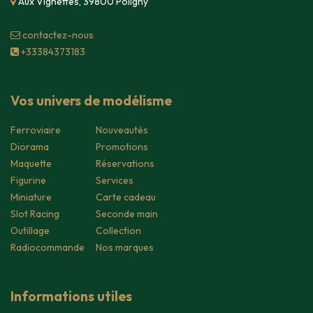
Aux Vignettes, 39800 Poligny
contacte​z-nous
+33384373183
Vos univers de modélisme
Ferroviaire
Nouveautés
Diorama
Promotions
Maquette
Réservations
Figurine
Services
Miniature
Carte cadeau
Slot Racing
Seconde main
Outillage
Collection
Radiocommande
Nos marques
Informations utiles