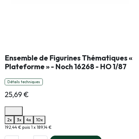
Ensemble de Figurines Thématiques «
Plateforme » - Noch 16268 - HO 1/87
Détails techniques
25,69
€
Options de paiement disponibles
2x
3x
4x
10x
Informations sur le plan de paiement sélectionné
192,44 € puis 1 x 189,14 €