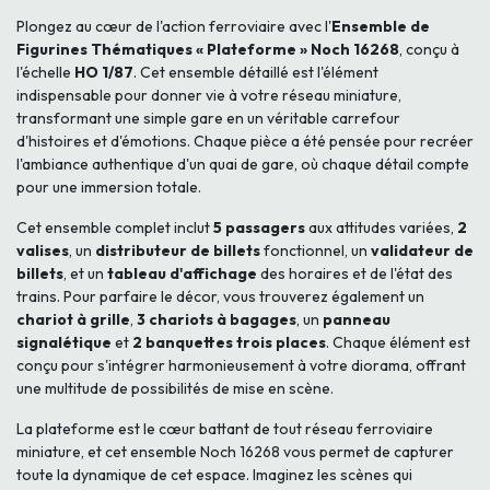
Plongez au cœur de l'action ferroviaire avec l'
Ensemble de
Figurines Thématiques « Plateforme » Noch 16268
, conçu à
l'échelle
HO 1/87
. Cet ensemble détaillé est l'élément
indispensable pour donner vie à votre réseau miniature,
transformant une simple gare en un véritable carrefour
d'histoires et d'émotions. Chaque pièce a été pensée pour recréer
l'ambiance authentique d'un quai de gare, où chaque détail compte
pour une immersion totale.
Cet ensemble complet inclut
5 passagers
aux attitudes variées,
2
valises
, un
distributeur de billets
fonctionnel, un
validateur de
billets
, et un
tableau d'affichage
des horaires et de l'état des
trains. Pour parfaire le décor, vous trouverez également un
chariot à grille
,
3 chariots à bagages
, un
panneau
signalétique
et
2 banquettes trois places
. Chaque élément est
conçu pour s'intégrer harmonieusement à votre diorama, offrant
une multitude de possibilités de mise en scène.
La plateforme est le cœur battant de tout réseau ferroviaire
miniature, et cet ensemble Noch 16268 vous permet de capturer
toute la dynamique de cet espace. Imaginez les scènes qui