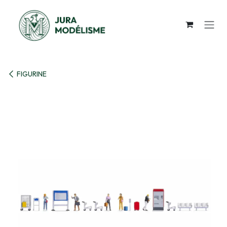
Se rendre au contenu
FIGURINE