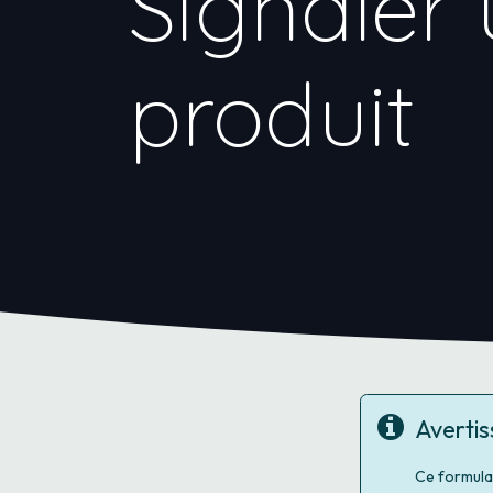
Signaler 
produit
Averti
Ce formula