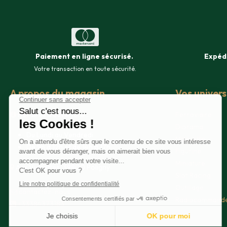
Paiement en ligne sécurisé
.
Expéd
Votre transaction en toute sécurité.
A propos du magasin
Vos univer
Horaires d'ouverture :
Ferroviaire
Diorama
Du Lundi au Vendredi
Maquette
De 9h à 12h et de 14h à 17h
Figurine
Miniature
Aux Vignettes, 39800 Poligny
Slot Racing
Outillage
contacte​z-nous
Radiocommand
+33384373183