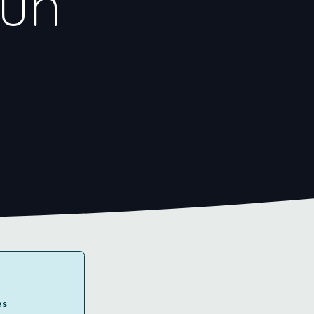
 un
es