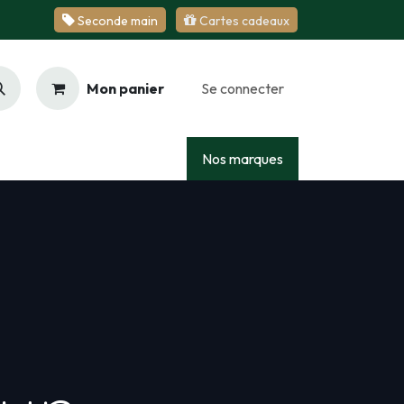
Se​​​​conde ​​​​m​​a​​in
Cartes cadeaux
Mon panier
Se connecter
Racing
Junior
Services
Nos marques