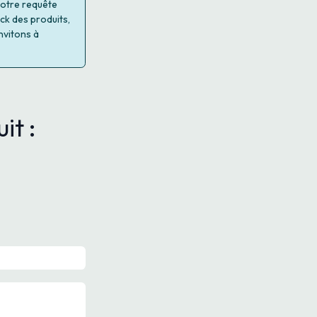
 votre requête
ock des produits,
nvitons à
it :