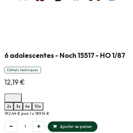
6 adolescentes - Noch 15517 - HO 1/87
Détails techniques
12,19
€
Options de paiement disponibles
2x
3x
4x
10x
Informations sur le plan de paiement sélectionné
192,44 € puis 1 x 189,14 €
Ajouter au panier