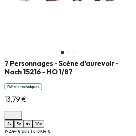
7 Personnages - Scène d'aurevoir -
Noch 15216 - HO 1/87
Détails techniques
13,79
€
Options de paiement disponibles
2x
3x
4x
10x
Informations sur le plan de paiement sélectionné
192,44 € puis 1 x 189,14 €