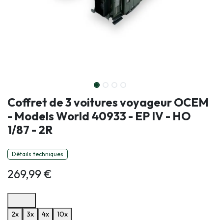
Coffret de 3 voitures voyageur OCEM
- Models World 40933 - EP IV - HO
1/87 - 2R
Détails techniques
269,99
€
Options de paiement disponibles
2x
3x
4x
10x