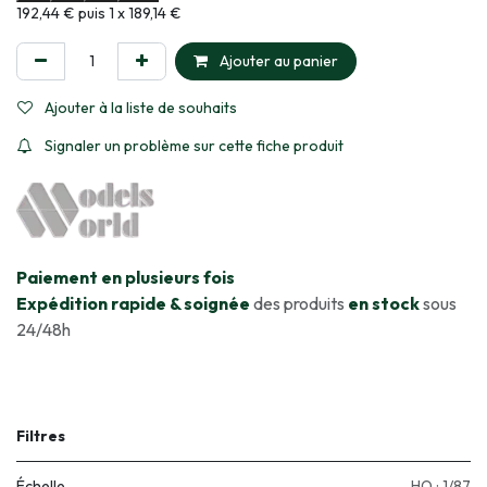
Informations sur le plan de paiement sélectionné
192,44 € puis 1 x 189,14 €
Ajouter au panier
Ajouter à la liste de souhaits
Signaler un problème sur cette fiche produit
​Paiement en plusieurs fois
Expédition rapide & soignée
des produits
en stock
sous
24/48h
Filtres
Échelle
HO : 1/87