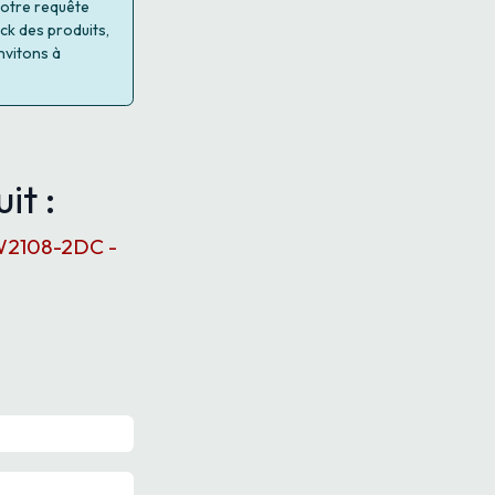
 votre requête
ock des produits,
nvitons à
it :
MW2108-2DC -