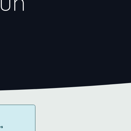
 un
es