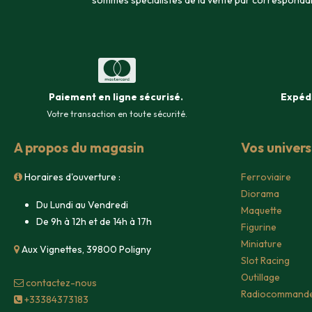
sommes spécialistes de la vente par corresponda
Paiement en ligne sécurisé
.
Expéd
Votre transaction en toute sécurité.
A propos du magasin
Vos univer
Horaires d'ouverture :
Ferroviaire
Diorama
Du Lundi au Vendredi
Maquette
De 9h à 12h et de 14h à 17h
Figurine
Miniature
Aux Vignettes, 39800 Poligny
Slot Racing
Outillage
contacte​z-nous
Radiocommand
+33384373183