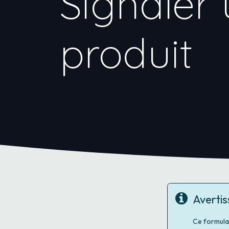
Signaler 
produit
Averti
Ce formula