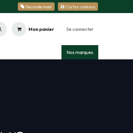
Se​​​​conde ​​​​m​​a​​in
Cartes cadeaux
Mon panier
Se connecter
Racing
Junior
Services
Nos marques