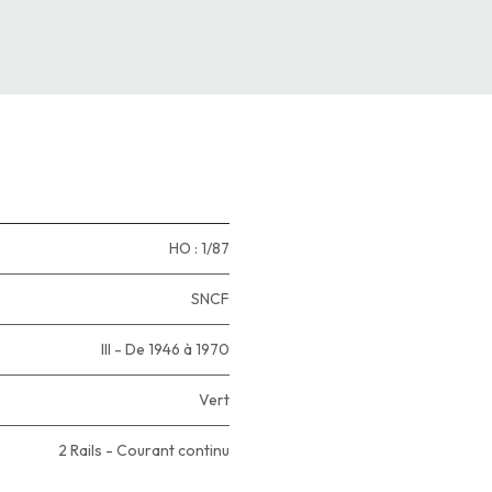
HO : 1/87
SNCF
III - De 1946 à 1970
Vert
2 Rails - Courant continu