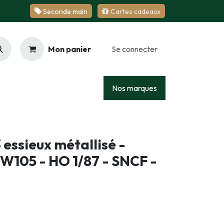
Se​​​​conde ​​​​m​​a​​in
Cartes cadeaux
Mon panier
Se connecter
Racing
Junior
Services
Nos marques
 essieux métallisé -
W105 - HO 1/87 - SNCF -