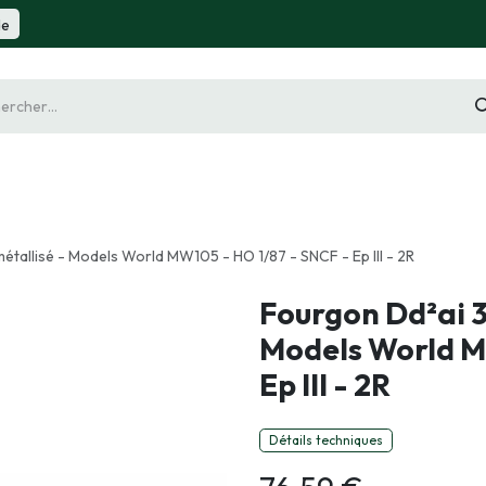
de
gurine
Diorama
Outillage
Radiocommande
Slot 
étallisé - Models World MW105 - HO 1/87 - SNCF - Ep III - 2R
Fourgon Dd²ai 3
Models World M
Ep III - 2R
Détails techniques