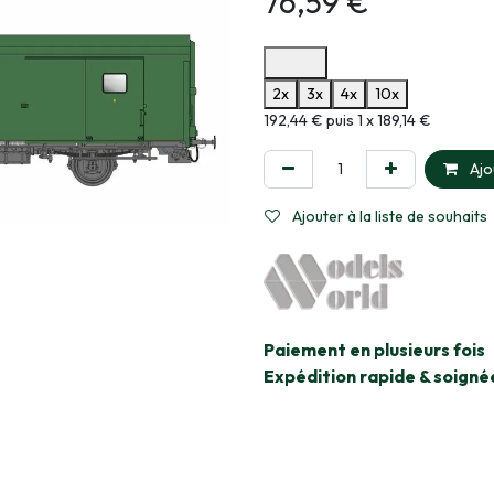
76,59
€
Options de paiement disponibles
2x
3x
4x
10x
Informations sur le plan de paie
192,44 € puis 1 x 189,14 €
Ajo
Ajouter à la liste de souhaits
​Paiement en plusieurs fois
Expédition rapide & soigné