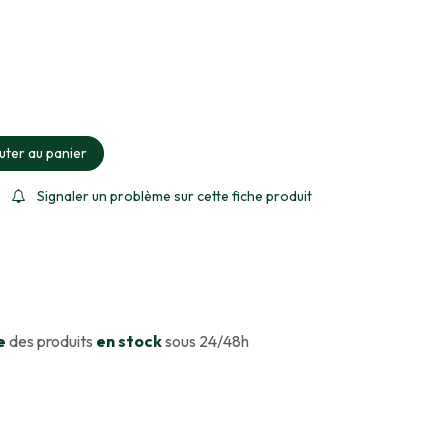
ment sélectionné
uter au panier
Signaler un problème sur cette fiche produit
e
des produits
en stock
sous 24/48h