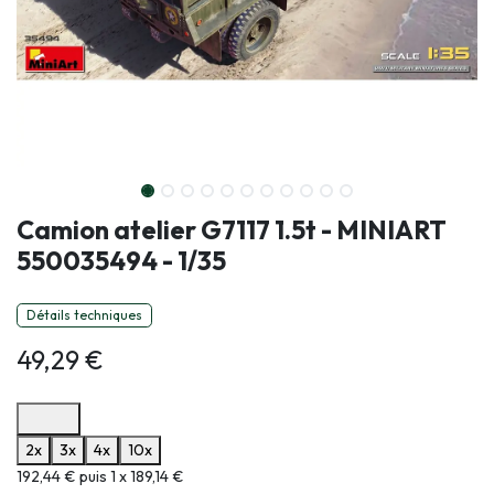
Camion atelier G7117 1.5t - MINIART
550035494 - 1/35
Détails techniques
49,29
€
Options de paiement disponibles
2x
3x
4x
10x
Informations sur le plan de paiement sélectionné
192,44 € puis 1 x 189,14 €