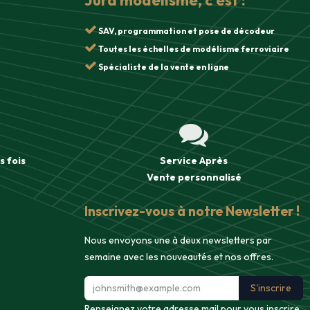
Jura modélisme, c'est :
SAV, programmation et pose de décodeur
Toutes les échelles de modélisme ferroviaire
Spécialiste de la vente en ligne
s fois
Service Après
Vente
personnalisé
Inscrivez-vous à notre Newsletter !
Nous envoyons une à deux newsletters par
semaine avec les nouveautés et nos offres.
S'inscrire
Renseignez votre adresse mail pour vous inscrire