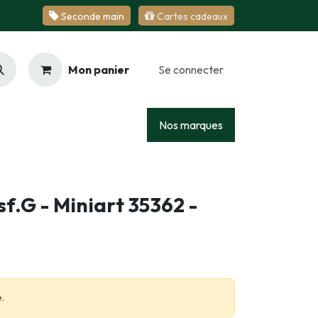
Se​​​​conde ​​​​m​​a​​in
Cartes cadeaux
Mon panier
Se connecter
Racing
Junior
Services
Nos marques
sf.G - Miniart 35362 -
.