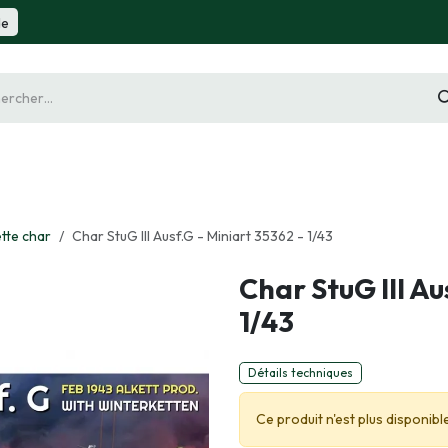
de
gurine
Diorama
Outillage
Radiocommande
Slot 
tte char
Char StuG III Ausf.G - Miniart 35362 - 1/43
Char StuG III Au
1/43
Détails techniques
Ce produit n'est plus disponible