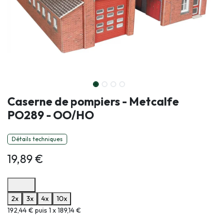
Caserne de pompiers - Metcalfe
PO289 - OO/HO
Détails techniques
19,89
€
Options de paiement disponibles
2x
3x
4x
10x
Informations sur le plan de paiement sélectionné
192,44 € puis 1 x 189,14 €