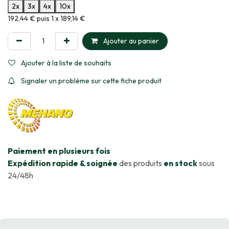
2x
3x
4x
10x
Informations sur le plan de paiement sélectionné
192,44 € puis 1 x 189,14 €
Ajouter au panier
Ajouter à la liste de souhaits
Signaler un problème sur cette fiche produit
​Paiement en plusieurs fois
Expédition rapide & soignée
des produits
en stock
sous
24/48h