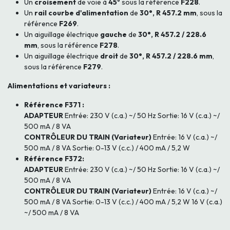
Un
croisement
de voie à
45
° sous la référence
F228
.
Un
rail courbe d'alimentation
de
30°, R 457.2 mm
, sous la
référence
F269
.
Un aiguillage électrique
gauche
de
30°, R 457.2 / 228.6
mm
, sous la référence
F278
.
Un aiguillage électrique
droit
de
30°, R 457.2 / 228.6 mm
,
sous la référence
F279
.
Alimentations et variateurs :
Référence F371 :
ADAPTEUR
Entrée: 230 V (c.a.) ~/ 50 Hz Sortie: 16 V (c.a.) ~/
500 mA / 8 VA
CONTRÔLEUR DU TRAIN (Variateur)
Entrée: 16 V (c.a.) ~/
500 mA / 8 VA Sortie: 0-13 V (c.c.) / 400 mA / 5,2 W
Référence F372:
ADAPTEUR
Entrée: 230 V (c.a.) ~/ 50 Hz Sortie: 16 V (c.a.) ~/
500 mA / 8 VA
CONTRÔLEUR DU TRAIN (Variateur)
Entrée: 16 V (c.a.) ~/
500 mA / 8 VA Sortie: 0-13 V (c.c.) / 400 mA / 5,2 W 16 V (c.a.)
~/ 500 mA / 8 VA