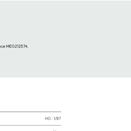
ence ME0212574.
HO : 1/87