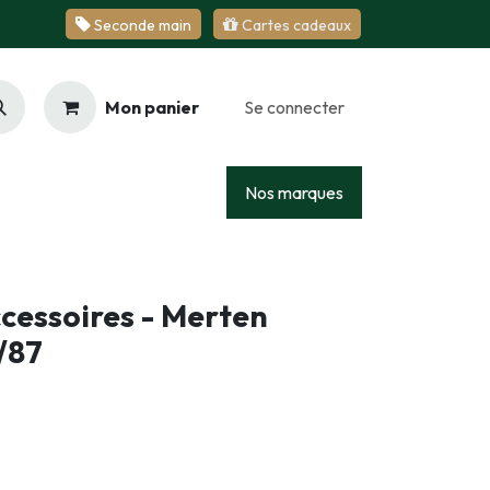
Se​​​​conde ​​​​m​​a​​in
Cartes cadeaux
Mon panier
Se connecter
Racing
Junior
Services
Nos marques
cessoires - Merten
/87