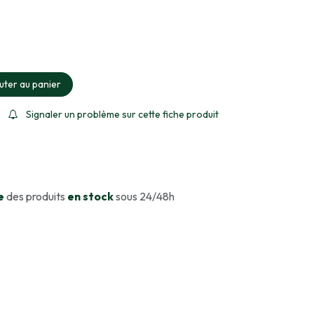
ment sélectionné
uter au panier
Signaler un problème sur cette fiche produit
e
des produits
en stock
sous 24/48h