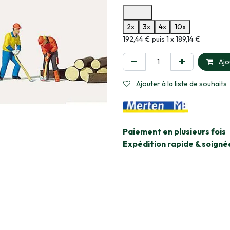
Options de paiement disponibles
2x
3x
4x
10x
Informations sur le plan de paie
192,44 € puis 1 x 189,14 €
Ajo
Ajouter à la liste de souhaits
​Paiement en plusieurs fois
Expédition rapide & soigné