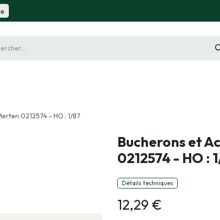
de
gurine
Diorama
Outillage
Radiocommande
Slot 
erten 0212574 - HO : 1/87
Bucherons et Ac
0212574 - HO : 1
Détails techniques
12,29
€