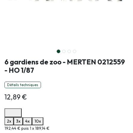
6 gardiens de zoo - MERTEN 0212559
- HO 1/87
Détails techniques
12,89
€
Options de paiement disponibles
2x
3x
4x
10x
Informations sur le plan de paiement sélectionné
192,44 € puis 1 x 189,14 €