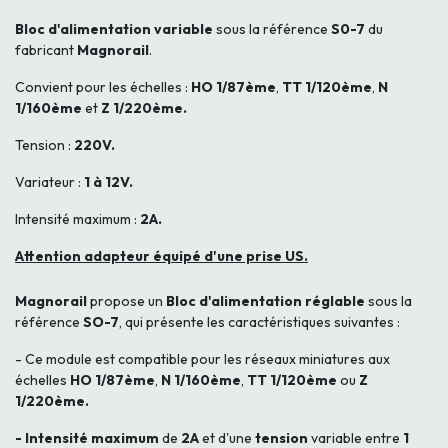
Bloc d'alimentation variable
sous la référence
S0-7
du
fabricant
Magnorail
.
Convient pour les échelles :
HO 1/87ème
,
TT 1/120ème
,
N
1/160ème
et
Z 1/220ème
.
Tension :
220V.
Variateur :
1 à 12V.
Intensité maximum :
2A.
Attention adapteur équipé d'une prise US.
Magnorail
propose un
Bloc d'alimentation réglable
sous la
référence
SO-7
, qui présente les caractéristiques suivantes :
- Ce module est compatible pour les réseaux miniatures aux
échelles
HO 1/87ème
,
N 1/160ème
,
TT 1/120ème
ou
Z
1/220ème.
- Intensité maximum
de
2A
et
d'une
tension
variable
entre
1