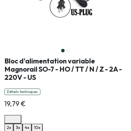
Bloc d'alimentation variable
Magnorail SO-7 - HO / TT / N / Z - 2A -
220V - US
Détails techniques
19,79
€
Options de paiement disponibles
2x
3x
4x
10x