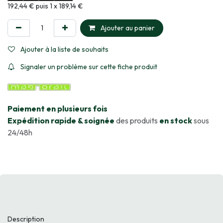
Informations sur le plan de paiement sélectionné
192,44 € puis 1 x 189,14 €
Ajouter au panier
Ajouter à la liste de souhaits
Signaler un problème sur cette fiche produit
​Paiement en plusieurs fois
Expédition rapide & soignée
des produits
en stock
sous
24/48h
Description