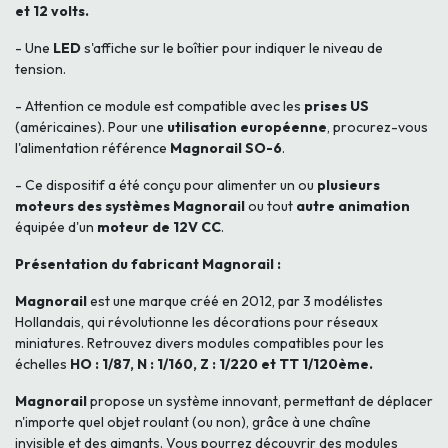
et 12 volts.
- Une
LED
s'affiche sur le boîtier pour indiquer le niveau de
tension.
- Attention ce module est compatible avec les
prises US
(américaines). Pour une
utilisation européenne
, procurez-vous
l'alimentation référence
Magnorail SO-6
.
- Ce dispositif a été conçu pour alimenter un ou
plusieurs
moteurs des systèmes Magnorail
ou tout
autre animation
équipée d'un
moteur de 12V CC
.
Présentation du fabricant Magnorail :
Magnorail
est une marque créé en 2012, par 3 modélistes
Hollandais, qui révolutionne les décorations pour réseaux
miniatures. Retrouvez divers modules compatibles pour les
échelles
HO : 1/87, N : 1/160, Z : 1/220 et TT 1/120ème.
Magnorail
propose un système innovant, permettant de déplacer
n'importe quel objet roulant (ou non), grâce à une chaîne
invisible et des aimants. Vous pourrez découvrir des modules