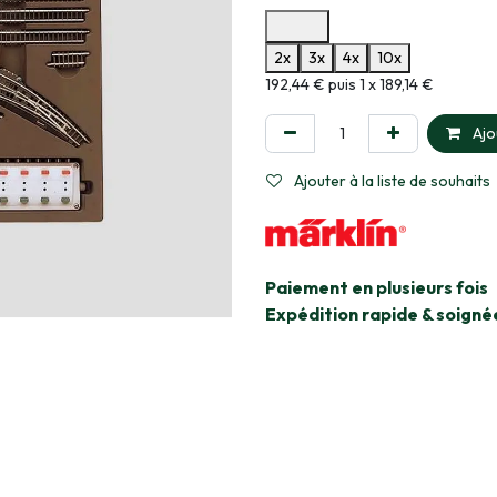
Options de paiement disponibles
2x
3x
4x
10x
Informations sur le plan de paie
192,44 € puis 1 x 189,14 €
Ajo
Ajouter à la liste de souhaits
​Paiement en plusieurs fois
Expédition rapide & soigné