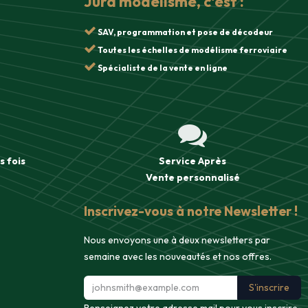
Jura modélisme, c'est :
SAV, programmation et pose de décodeur
Toutes les échelles de modélisme ferroviaire
Spécialiste de la vente en ligne
s fois
Service Après
Vente
personnalisé
Inscrivez-vous à notre Newsletter !
Nous envoyons une à deux newsletters par
semaine avec les nouveautés et nos offres.
S'inscrire