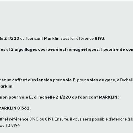
lle
Z 1/220
du fabricant
Marklin
sous la référence
8193
.
bes
et
2 aiguillages courbes électromagnétiques, 1 pupitre de co
erez un
coffret d'extension
pour
voie E
, pour
voies de gare
, à l'échel
arklin
.
sion pour voie E, à l'échelle Z 1/220 du fabricant MARKLIN :
MARKLIN 81562
:
t référence 8190 ou 8191. Ensuite, il vous sera possible d'étendre à loi
 ou T3 8194.