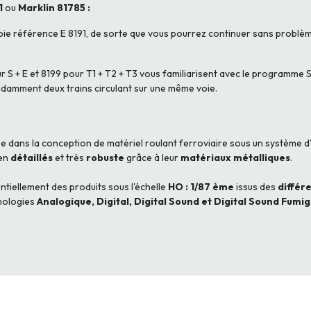
1
ou
Marklin 81785 :
ie référence E 8191, de sorte que vous pourrez continuer sans problème l
r S + E et 8199 pour T1 + T2 + T3 vous familiarisent avec le programme S
amment deux trains circulant sur une même voie.
 dans la conception de matériel roulant ferroviaire sous un système d
ien
détaillés
et très
robuste
grâce à leur
matériaux métalliques
.
ntiellement des produits sous l'échelle
HO : 1/87 ème
issus des
différ
nologies
Analogique, Digital, Digital Sound et Digital Sound Fumi