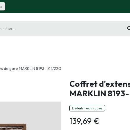
de
gurine
Diorama
Outillage
Radiocommande
Slot 
ies de gare MARKLIN 8193- Z 1/220
Coffret d'extens
MARKLIN 8193- 
Détails techniques
139,69
€