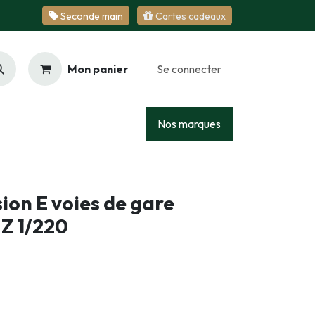
Se​​​​conde ​​​​m​​a​​in
Cartes cadeaux
Mon panier
Se connecter
Racing
Junior
Services
Nos marques
ion E voies de gare
Z 1/220