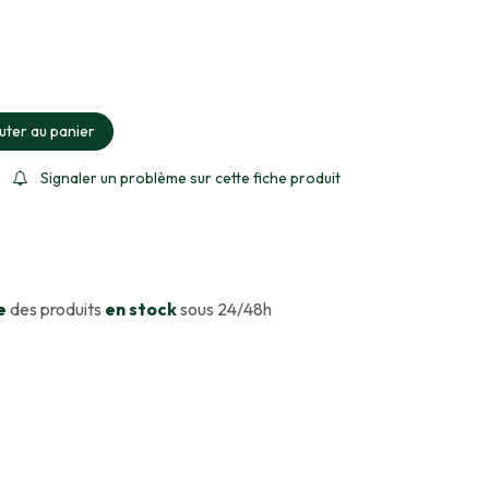
ment sélectionné
uter au panier
Signaler un problème sur cette fiche produit
e
des produits
en stock
sous 24/48h