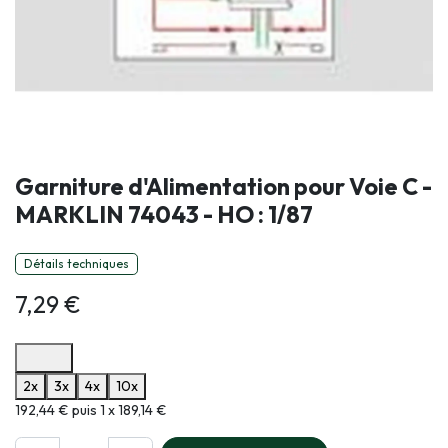
Garniture d'Alimentation pour Voie C -
MARKLIN 74043 - HO : 1/87
Détails techniques
7,29
€
Options de paiement disponibles
2x
3x
4x
10x
Informations sur le plan de paiement sélectionné
192,44 € puis 1 x 189,14 €