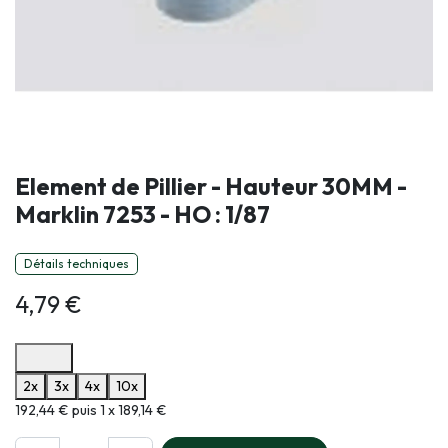
Element de Pillier - Hauteur 30MM -
Marklin 7253 - HO : 1/87
Détails techniques
4,79
€
Options de paiement disponibles
2x
3x
4x
10x
Informations sur le plan de paiement sélectionné
192,44 € puis 1 x 189,14 €