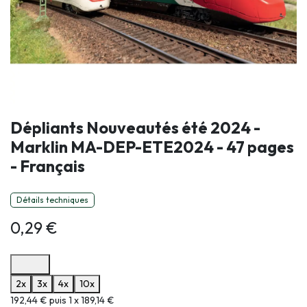
Dépliants Nouveautés été 2024 -
Marklin MA-DEP-ETE2024 - 47 pages
- Français
Détails techniques
0,29
€
Options de paiement disponibles
2x
3x
4x
10x
Informations sur le plan de paiement sélectionné
192,44 € puis 1 x 189,14 €