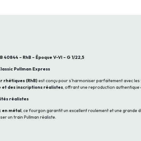
 40844 – RhB – Époque V-VI – G 1/22,5
Classic Pullman Express
r rhétiques (RhB)
est conçu pour s’harmoniser parfaitement avec les
e et des inscriptions réalistes
, offrant une reproduction authentique 
ités réalistes
x en métal
, ce fourgon garantit un excellent roulement et une grande du
r un train Pullman réaliste.