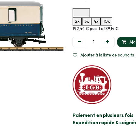
Options de paiement disponibles
2x
3x
4x
10x
Informations sur le plan de paie
192,44 € puis 1 x 189,14 €
Ajo
Ajouter à la liste de souhaits
​Paiement en plusieurs fois
Expédition rapide & soigné