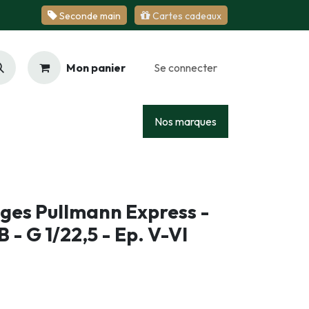
Se​​​​conde ​​​​m​​a​​in
Cartes cadeaux
Mon panier
Se connecter
Racing
Junior
Services
Nos marques
ges Pullmann Express -
- G 1/22,5 - Ep. V-VI