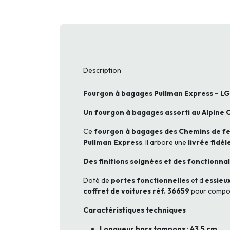
Description
Fourgon à bagages Pullman Express – LGB
Un fourgon à bagages assorti au Alpine 
Ce
fourgon à bagages des Chemins de fe
Pullman Express
. Il arbore une
livrée fidèl
Des finitions soignées et des fonctionnal
Doté de
portes fonctionnelles
et d’
essieu
coffret de voitures réf. 36659
pour compose
Caractéristiques techniques
Longueur hors tampons
:
43,5 cm