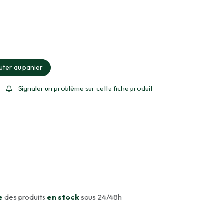
ment sélectionné
uter au panier
Signaler un problème sur cette fiche produit
e
des produits
en stock
sous 24/48h