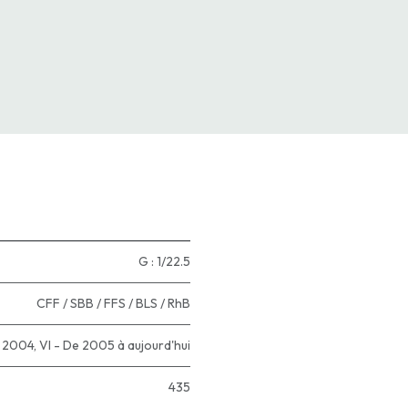
G : 1/22.5
CFF / SBB / FFS / BLS / RhB
à 2004
,
VI - De 2005 à aujourd'hui
435