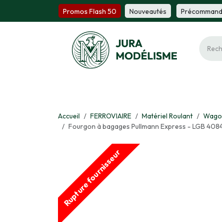
Se rendre au contenu
Promos Flash 50
Nou​​v​​ea​​utés
Précomm​​a​​n
Ferroviaire
Maquette
Miniature
Fi
Accueil
FERROVIAIRE
Matériel Roulant
Wago
Fourgon à bagages Pullmann Express - LGB 40844 
Rupture fournisseur