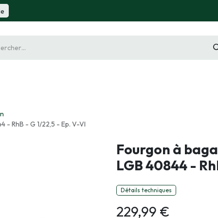
de
gurine
Diorama
Outillage
Radiocommande
Slot 
n
- RhB - G 1/22,5 - Ep. V-VI
Fourgon à baga
LGB 40844 - RhB 
Détails techniques
229,99
€