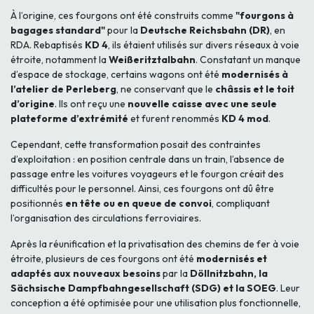
À l’origine, ces fourgons ont été construits comme
"fourgons à
bagages standard"
pour la
Deutsche Reichsbahn (DR)
, en
RDA. Rebaptisés
KD 4
, ils étaient utilisés sur divers réseaux à voie
étroite, notamment la
Weißeritztalbahn
. Constatant un manque
d’espace de stockage, certains wagons ont été
modernisés à
l’atelier de Perleberg
, ne conservant que le
châssis et le toit
d’origine
. Ils ont reçu une
nouvelle caisse avec une seule
plateforme d’extrémité
et furent renommés
KD 4 mod
.
Cependant, cette transformation posait des contraintes
d’exploitation : en position centrale dans un train, l’absence de
passage entre les voitures voyageurs et le fourgon créait des
difficultés pour le personnel. Ainsi, ces fourgons ont dû être
positionnés
en tête ou en queue de convoi
, compliquant
l’organisation des circulations ferroviaires.
Après la réunification et la privatisation des chemins de fer à voie
étroite, plusieurs de ces fourgons ont été
modernisés et
adaptés aux nouveaux besoins
par la
Döllnitzbahn, la
Sächsische Dampfbahngesellschaft (SDG) et la SOEG
. Leur
conception a été optimisée pour une utilisation plus fonctionnelle,