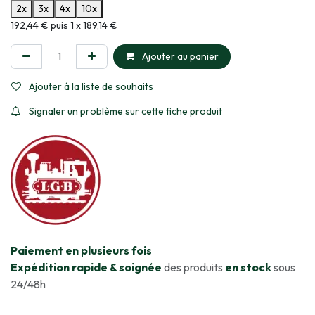
2x
3x
4x
10x
Informations sur le plan de paiement sélectionné
192,44 € puis 1 x 189,14 €
Ajouter au panier
Ajouter à la liste de souhaits
Signaler un problème sur cette fiche produit
​Paiement en plusieurs fois
Expédition rapide & soignée
des produits
en stock
sous
24/48h