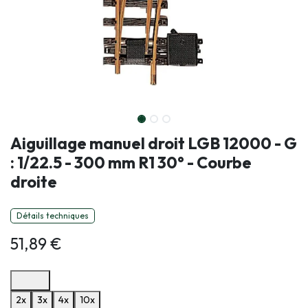
Aiguillage manuel droit LGB 12000 - G
: 1/22.5 - 300 mm R1 30° - Courbe
droite
Détails techniques
51,89
€
Options de paiement disponibles
2x
3x
4x
10x