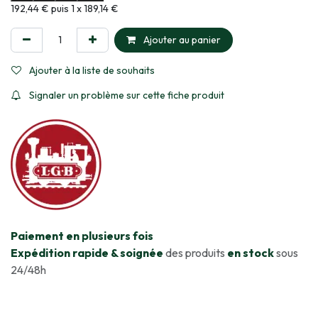
Informations sur le plan de paiement sélectionné
192,44 € puis 1 x 189,14 €
Ajouter au panier
Ajouter à la liste de souhaits
Signaler un problème sur cette fiche produit
​Paiement en plusieurs fois
Expédition rapide & soignée
des produits
en stock
sous
24/48h