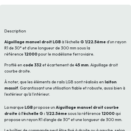
Description
Aiguillage manuel droit LGB
à l'échelle
G 1/22.5ème
d'un rayon
R1 de 30° et d'une longueur de 300 mm sous la
référence
12000
pour le modélisme ferroviaire.
Profilé en
code 332
et écartement de
45 mm
. Aiguillage droit
courbe droite.
À noter, que les éléments de rails LGB sont réalisés en
laiton
massif
. Garantissant une utilisation fiable et robuste, aussi bien à
l'extérieur qu'à l'intérieur.
La marque
LGB
propose un
Aiguillage manuel droit courbe
droite
à
l'échelle G : 1/22.5ème
sous la référence
12000
qui
propose un rayon R1 d'angle de 30° et une longueur de 300 mm.
Le boîtier de commande peut être fixé à droite ou à gauche, selon