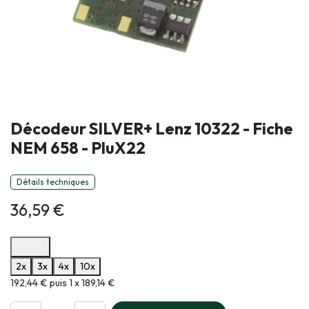
Décodeur SILVER+ Lenz 10322 - Fiche
NEM 658 - PluX22
Détails techniques
36,59
€
Options de paiement disponibles
2x
3x
4x
10x
Informations sur le plan de paiement sélectionné
192,44 € puis 1 x 189,14 €