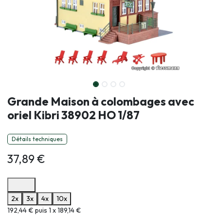
Grande Maison à colombages avec
oriel Kibri 38902 HO 1/87
Détails techniques
37,89
€
Options de paiement disponibles
2x
3x
4x
10x
Informations sur le plan de paiement sélectionné
192,44 € puis 1 x 189,14 €