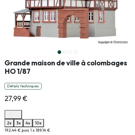
Grande maison de ville à colombages
HO 1/87
Détails techniques
27,99
€
Options de paiement disponibles
2x
3x
4x
10x
Informations sur le plan de paiement sélectionné
192,44 € puis 1 x 189,14 €