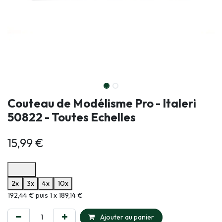
Couteau de Modélisme Pro - Italeri
50822 - Toutes Echelles
15,99
€
Options de paiement disponibles
2x
3x
4x
10x
Informations sur le plan de paiement sélectionné
192,44 € puis 1 x 189,14 €
Ajouter au panier