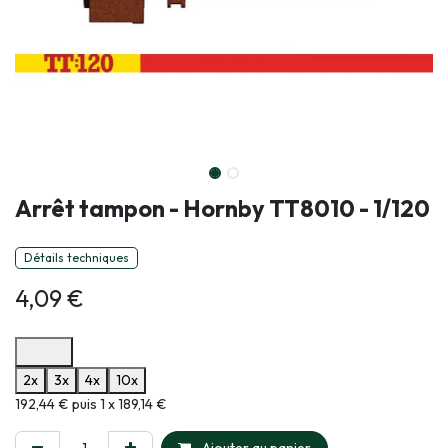
Arrêt tampon - Hornby TT8010 - 1/120
Détails techniques
4,09
€
Options de paiement disponibles
2x
3x
4x
10x
Informations sur le plan de paiement sélectionné
192,44 € puis 1 x 189,14 €