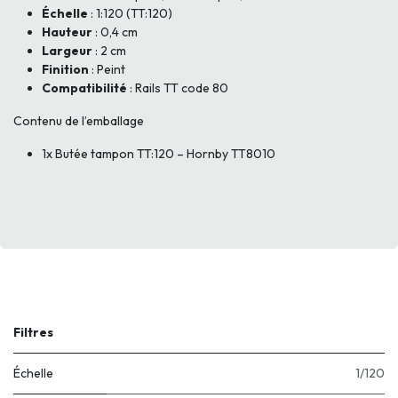
Échelle
: 1:120 (TT:120)
Hauteur
: 0,4 cm
Largeur
: 2 cm
Finition
: Peint
Compatibilité
: Rails TT code 80
Contenu de l’emballage
1x Butée tampon TT:120 – Hornby TT8010
Filtres
Échelle
1/120