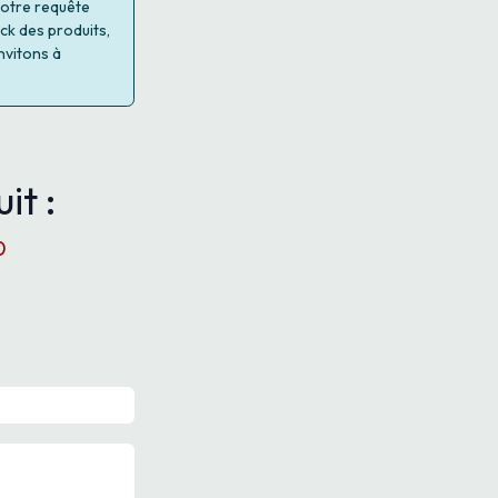
 votre requête
ock des produits,
nvitons à
it :
0