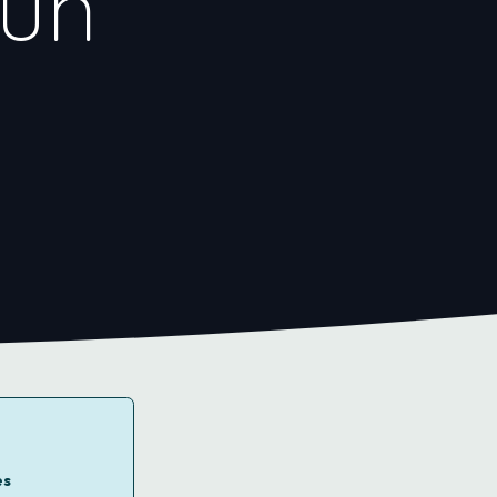
 un
es