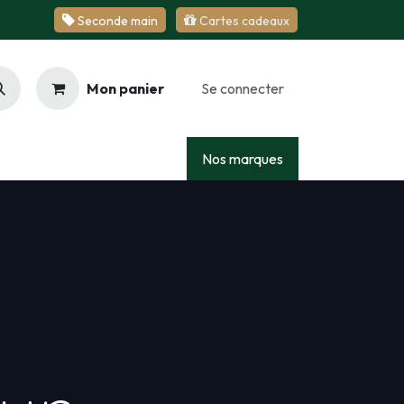
Se​​​​conde ​​​​m​​a​​in
Cartes cadeaux
Mon panier
Se connecter
Racing
Junior
Services
Nos marques