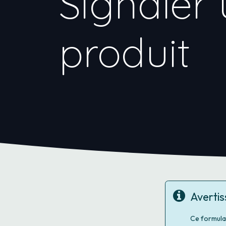
Signaler 
produit
Averti
Ce formula