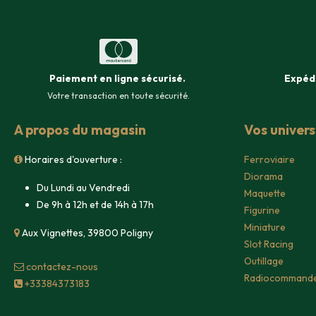
Paiement en ligne sécurisé
.
Expéd
Votre transaction en toute sécurité.
A propos du magasin
Vos univer
Horaires d'ouverture :
Ferroviaire
Diorama
Du Lundi au Vendredi
Maquette
De 9h à 12h et de 14h à 17h
Figurine
Miniature
Aux Vignettes, 39800 Poligny
Slot Racing
Outillage
contacte​z-nous
Radiocommand
+33384373183