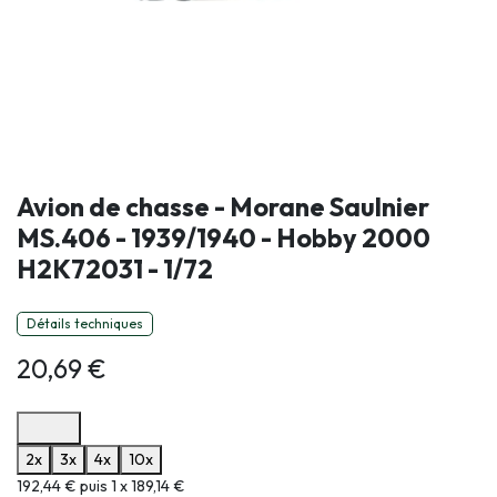
Avion de chasse - Morane Saulnier
MS.406 - 1939/1940 - Hobby 2000
H2K72031 - 1/72
Détails techniques
20,69
€
Options de paiement disponibles
2x
3x
4x
10x
Informations sur le plan de paiement sélectionné
192,44 € puis 1 x 189,14 €