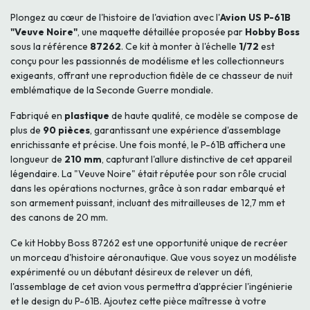
Plongez au cœur de l'histoire de l'aviation avec l'
Avion US P-61B
"Veuve Noire"
, une maquette détaillée proposée par
Hobby Boss
sous la référence
87262
. Ce kit à monter à l'échelle
1/72
est
conçu pour les passionnés de modélisme et les collectionneurs
exigeants, offrant une reproduction fidèle de ce chasseur de nuit
emblématique de la Seconde Guerre mondiale.
Fabriqué en
plastique
de haute qualité, ce modèle se compose de
plus de
90 pièces
, garantissant une expérience d'assemblage
enrichissante et précise. Une fois monté, le P-61B affichera une
longueur de
210 mm
, capturant l'allure distinctive de cet appareil
légendaire. La "Veuve Noire" était réputée pour son rôle crucial
dans les opérations nocturnes, grâce à son radar embarqué et
son armement puissant, incluant des mitrailleuses de 12,7 mm et
des canons de 20 mm.
Ce kit Hobby Boss 87262 est une opportunité unique de recréer
un morceau d'histoire aéronautique. Que vous soyez un modéliste
expérimenté ou un débutant désireux de relever un défi,
l'assemblage de cet avion vous permettra d'apprécier l'ingénierie
et le design du P-61B. Ajoutez cette pièce maîtresse à votre