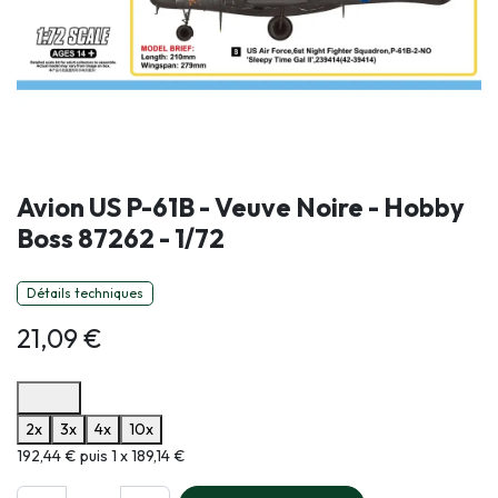
Avion US P-61B - Veuve Noire - Hobby
Boss 87262 - 1/72
Détails techniques
21,09
€
Options de paiement disponibles
2x
3x
4x
10x
Informations sur le plan de paiement sélectionné
192,44 € puis 1 x 189,14 €