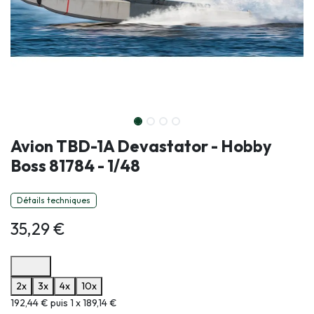
Avion TBD-1A Devastator - Hobby
Boss 81784 - 1/48
Détails techniques
35,29
€
Options de paiement disponibles
2x
3x
4x
10x
Informations sur le plan de paiement sélectionné
192,44 € puis 1 x 189,14 €