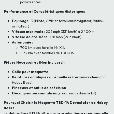
polyvalentes.
Performance et Caractéristiques Historiques
Équipage
: 3 (Pilote, Officier torpilleur/navigateur, Radio-
mitrailleur)
Vitesse maximale
: 206 mph (331 km/h) à 2 400 m
Vitesse de croisière
: 128 mph (206 km/h)
Autonomie
:
700 km avec torpille Mk XIII.
1 152 km avec bombes de 1 000 lb.
Pièces Nécessaires (Non Incluses)
:
Colle pour maquette
Peintures acryliques ou émaillées
(recommandées par
Hobby Boss)
Pinceaux et outils de précision
Décalques personnalisés
(si non inclus dans le kit)
Pourquoi Choisir la Maquette TBD-1A Devastator de Hobby
Boss ?
Le
Hobby Boss 81784
offre une
reproduction exceptionnelle