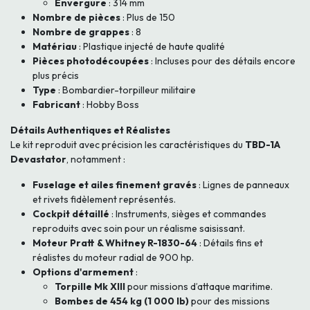
Envergure
: 314 mm
Nombre de pièces
: Plus de 150
Nombre de grappes
: 8
Matériau
: Plastique injecté de haute qualité
Pièces photodécoupées
: Incluses pour des détails encore
plus précis
Type
: Bombardier-torpilleur militaire
Fabricant
: Hobby Boss
Détails Authentiques et Réalistes
Le kit reproduit avec précision les caractéristiques du
TBD-1A
Devastator
, notamment :
Fuselage et ailes finement gravés
: Lignes de panneaux
et rivets fidèlement représentés.
Cockpit détaillé
: Instruments, sièges et commandes
reproduits avec soin pour un réalisme saisissant.
Moteur Pratt & Whitney R-1830-64
: Détails fins et
réalistes du moteur radial de 900 hp.
Options d'armement
:
Torpille Mk XIII
pour missions d’attaque maritime.
Bombes de 454 kg (1 000 lb)
pour des missions