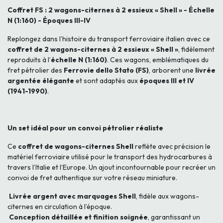
Coffret FS : 2 wagons-citernes à 2 essieux « Shell » - Échelle
N (1:160) - Époques III-IV
Replongez dans l’histoire du transport ferroviaire italien avec ce
coffret de 2 wagons-citernes à 2 essieux « Shell »
, fidèlement
reproduits à l’
échelle N (1:160)
. Ces wagons, emblématiques du
fret pétrolier des
Ferrovie dello Stato (FS)
, arborent une
livrée
argentée élégante
et sont adaptés aux
époques III et IV
(1941-1990)
.
Un set idéal pour un convoi pétrolier réaliste
Ce
coffret de wagons-citernes Shell
reflète avec précision le
matériel ferroviaire utilisé pour le transport des hydrocarbures à
travers l’Italie et l’Europe. Un ajout incontournable pour recréer un
convoi de fret authentique sur votre réseau miniature.
Livrée argent avec marquages Shell
, fidèle aux wagons-
citernes en circulation à l’époque.
Conception détaillée et finition soignée
, garantissant un