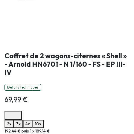
Coffret de 2 wagons-citernes « Shell »
- Arnold HN6701 - N 1/160 - FS - EP III-
IV
Détails techniques
69,99
€
Options de paiement disponibles
2x
3x
4x
10x
Informations sur le plan de paiement sélectionné
192,44 € puis 1 x 189,14 €