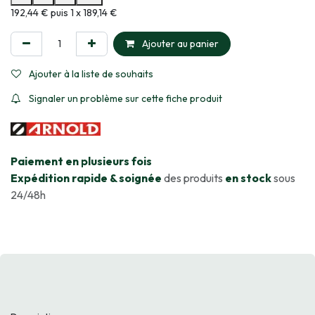
Informations sur le plan de paiement sélectionné
192,44 € puis 1 x 189,14 €
Ajouter au panier
Ajouter à la liste de souhaits
Signaler un problème sur cette fiche produit
​Paiement en plusieurs fois
Expédition rapide & soignée
des produits
en stock
sous
24/48h