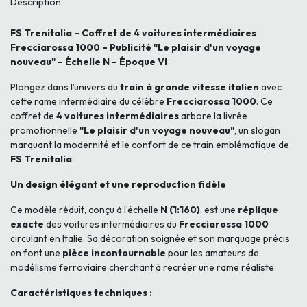
Description
FS Trenitalia – Coffret de 4 voitures intermédiaires
Frecciarossa 1000 – Publicité "Le plaisir d'un voyage
nouveau" – Échelle N – Époque VI
Plongez dans l’univers du
train à grande vitesse italien
avec
cette rame intermédiaire du célèbre
Frecciarossa 1000
. Ce
coffret de
4 voitures intermédiaires
arbore la livrée
promotionnelle
"Le plaisir d'un voyage nouveau"
, un slogan
marquant la modernité et le confort de ce train emblématique de
FS Trenitalia
.
Un design élégant et une reproduction fidèle
Ce modèle réduit, conçu à l’échelle
N (1:160)
, est une
réplique
exacte
des voitures intermédiaires du
Frecciarossa 1000
circulant en Italie. Sa décoration soignée et son marquage précis
en font une
pièce incontournable
pour les amateurs de
modélisme ferroviaire cherchant à recréer une rame réaliste.
Caractéristiques techniques :