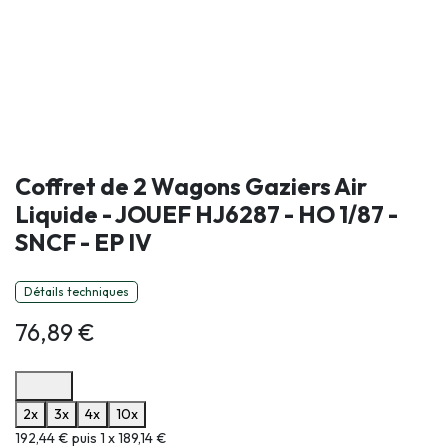
Coffret de 2 Wagons Gaziers Air
Liquide - JOUEF HJ6287 - HO 1/87 -
SNCF - EP IV
Détails techniques
76,89
€
Options de paiement disponibles
2x
3x
4x
10x
Informations sur le plan de paiement sélectionné
192,44 € puis 1 x 189,14 €