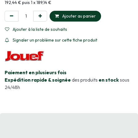
Informations sur le plan de paiement sélectionné
192,44 € puis 1 x 189,14 €
Ajouter au panier
Ajouter à la liste de souhaits
Signaler un problème sur cette fiche produit
​Paiement en plusieurs fois
Expédition rapide & soignée
des produits
en stock
sous
24/48h