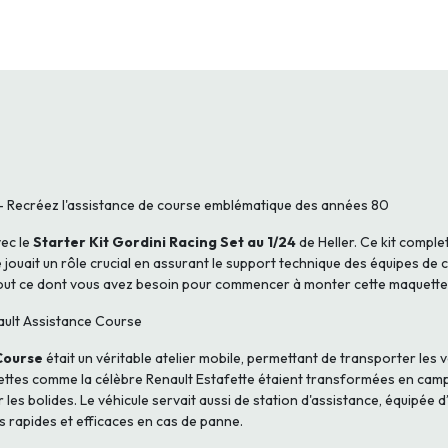
24 – Recréez l'assistance de course emblématique des années 80
vec le
Starter Kit Gordini Racing Set au 1/24
de Heller. Ce kit compl
uait un rôle crucial en assurant le support technique des équipes de cour
t tout ce dont vous avez besoin pour commencer à monter cette maquette
ault Assistance Course
Course
était un véritable atelier mobile, permettant de transporter les vo
nettes comme la célèbre Renault Estafette étaient transformées en camp
 les bolides. Le véhicule servait aussi de station d'assistance, équipée d
s rapides et efficaces en cas de panne.