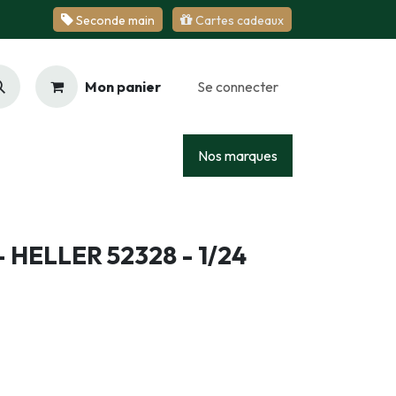
Se​​​​conde ​​​​m​​a​​in
Cartes cadeaux
Mon panier
Se connecter
Racing
Junior
Services
Nos marques
- HELLER 52328 - 1/24