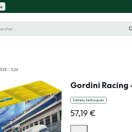
de
gurine
Diorama
Outillage
Radiocommande
Slot 
328 - 1/24
Gordini Racing 
Détails techniques
57,19
€
Options de paiement disponibles