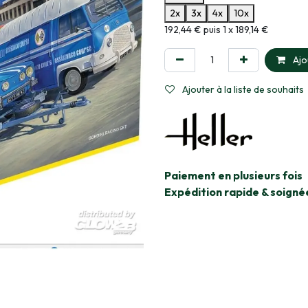
2x
3x
4x
10x
Informations sur le plan de paie
192,44 € puis 1 x 189,14 €
Ajo
Ajouter à la liste de souhaits
​Paiement en plusieurs fois
Expédition rapide & soigné