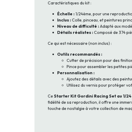
Caractéristiques du kit :
Échelle :
1/24ème, pour une reproduction
Inclus :
Colle, pinceau, et peintures prin
Niveau de difficulté :
Adapté aux modél
Détails réalistes :
Composé de 374 pièc
Ce qui est nécessaire (non inclus) :
Outils recommandés :
Cutter de précision pour des finiti
Pince pour assembler les petites p
Personnalisation :
Ajoutez des détails avec des peint
Utilisez du vernis pour protéger vo
Ce
Starter Kit Gordini Racing Set au 1/24
fidélité de sa reproduction, il offre une imm
touche de nostalgie à votre collection de maq