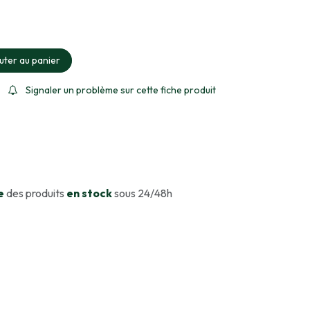
ment sélectionné
uter au panier
Signaler un problème sur cette fiche produit
e
des produits
en stock
sous 24/48h