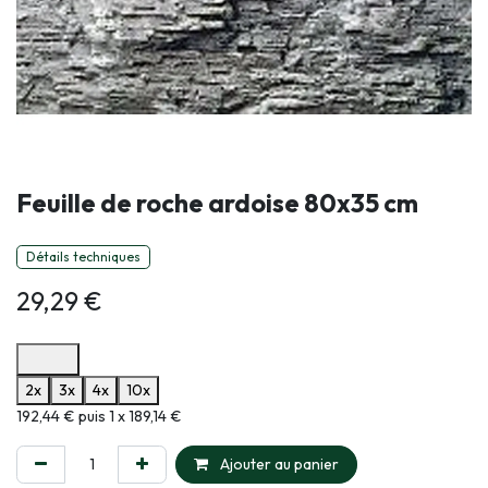
Feuille de roche ardoise 80x35 cm
Détails techniques
29,29
€
Options de paiement disponibles
2x
3x
4x
10x
Informations sur le plan de paiement sélectionné
192,44 € puis 1 x 189,14 €
Ajouter au panier