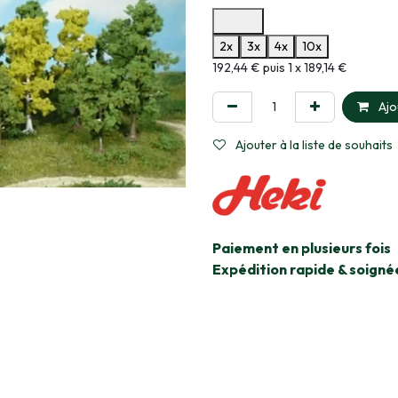
Options de paiement disponibles
2x
3x
4x
10x
Informations sur le plan de paie
192,44 € puis 1 x 189,14 €
Ajo
Ajouter à la liste de souhaits
​Paiement en plusieurs fois
Expédition rapide & soigné