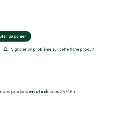
ment sélectionné
uter au panier
Signaler un problème sur cette fiche produit
e
des produits
en stock
sous 24/48h