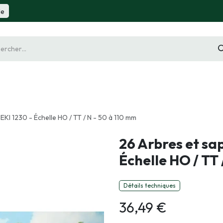
de
gurine
Diorama
Outillage
Radiocommande
Slot 
HEKI 1230 - Échelle HO / TT / N - 50 à 110 mm
26 Arbres et sap
Échelle HO / TT 
Détails techniques
36,49
€