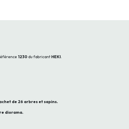
 référence
1230
du fabricant
HEKI
.
achet de 26 arbres et sapins.
tre diorama.