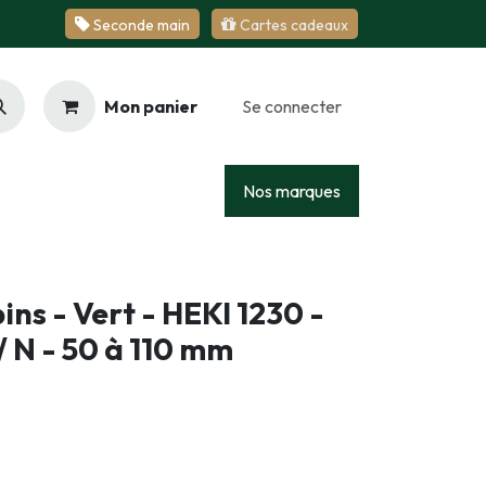
Se​​​​conde ​​​​m​​a​​in
Cartes cadeaux
Mon panier
Se connecter
Racing
Junior
Services
Nos marques
ins - Vert - HEKI 1230 -
/ N - 50 à 110 mm