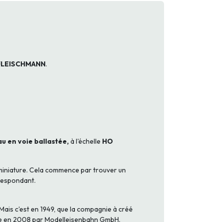
FLEISCHMANN
.
u en voie ballastée,
à l'échelle
HO
 miniature. Cela commence par trouver un
rrespondant.
ais c'est en 1949, que la compagnie à créé
hetée en 2008 par Modelleisenbahn GmbH.