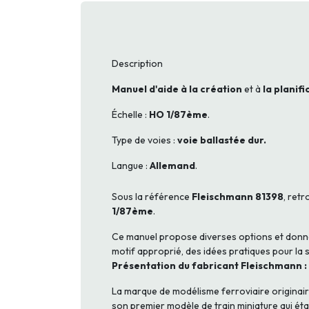
Description
Manuel d'aide à la création
et à
la planif
Échelle :
HO 1/87ème
.
Type de voies :
voie ballastée dur.
Langue :
Allemand
.
Sous la référence
Fleischmann 81398
, retr
1/87ème
.
Ce manuel propose diverses options et donne 
motif approprié, des idées pratiques pour la 
Présentation du fabricant Fleischmann :
La marque de modélisme ferroviaire originair
son premier modèle de train miniature qui éta