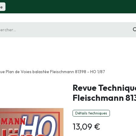
de
gurine
Diorama
Outillage
Radiocommande
Slot 
ue Plan de Voies balastée Fleischmann 81398 - HO 1/87
Revue Technique
Fleischmann 813
Détails techniques
13,09
€