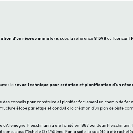
ication d'un réseau miniature
, sous la référence
81398
du fabricant
ouvez la
revue technique pour création et planification d'un résea
des conseils pour construire et planifier facilement un chemin de fer
structure étape par étape et conduit à la création d'un plan de piste co
e d'Allemagne, Fleischmann à été fondé en 1887 par Jean Fleischmann. M
it conçu sous l''échelle O : 1/45ème. Par la suite, la société à été rac