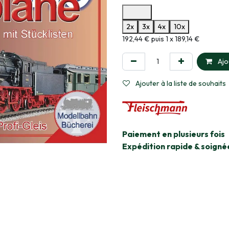
Options de paiement disponibles
2x
3x
4x
10x
Informations sur le plan de paie
192,44 € puis 1 x 189,14 €
Ajo
Ajouter à la liste de souhaits
​Paiement en plusieurs fois
Expédition rapide & soigné