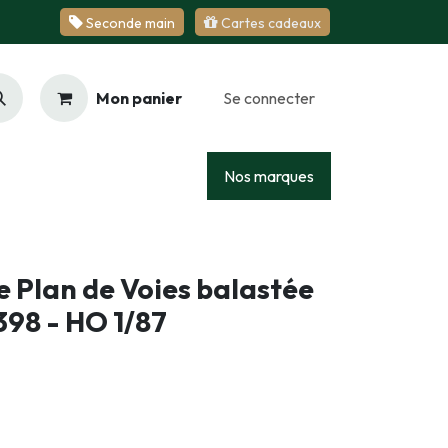
Se​​​​conde ​​​​m​​a​​in
Cartes cadeaux
Mon panier
Se connecter
Racing
Junior
Services
Nos marques
 Plan de Voies balastée
98 - HO 1/87