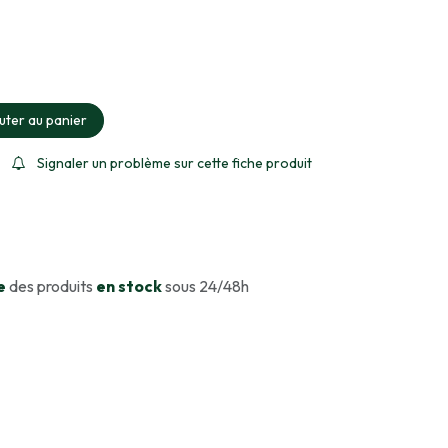
ment sélectionné
uter au panier
Signaler un problème sur cette fiche produit
e
des produits
en stock
sous 24/48h