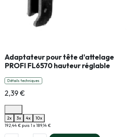
Adaptateur pour tête d'attelage
PROFI FL6570 hauteur réglable
Détails techniques
2,39
€
Options de paiement disponibles
2x
3x
4x
10x
Informations sur le plan de paiement sélectionné
192,44 € puis 1 x 189,14 €