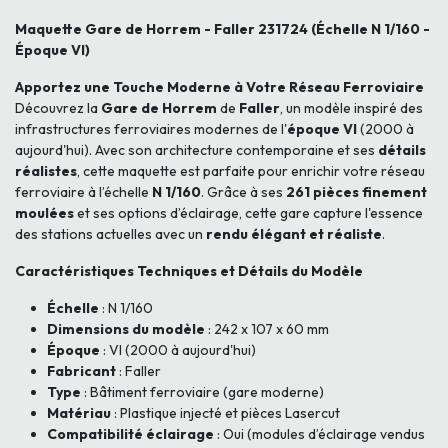
Maquette Gare de Horrem - Faller 231724 (Échelle N 1/160 -
Époque VI)
Apportez une Touche Moderne à Votre Réseau Ferroviaire
Découvrez la
Gare de Horrem
de
Faller
, un modèle inspiré des
infrastructures ferroviaires modernes de l'
époque VI
(2000 à
aujourd'hui). Avec son architecture contemporaine et ses
détails
réalistes
, cette maquette est parfaite pour enrichir votre réseau
ferroviaire à l’échelle
N 1/160
. Grâce à ses
261 pièces finement
moulées
et ses options d’éclairage, cette gare capture l'essence
des stations actuelles avec un
rendu élégant et réaliste
.
Caractéristiques Techniques et Détails du Modèle
Échelle
: N 1/160
Dimensions du modèle
: 242 x 107 x 60 mm
Époque
: VI (2000 à aujourd'hui)
Fabricant
: Faller
Type
: Bâtiment ferroviaire (gare moderne)
Matériau
: Plastique injecté et pièces Lasercut
Compatibilité éclairage
: Oui (modules d’éclairage vendus