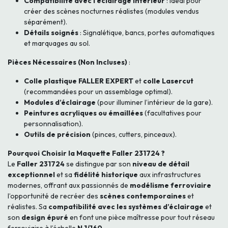
Compatibilité avec l’éclairage intérieur
: Idéal pour
créer des scènes nocturnes réalistes (modules vendus
séparément).
Détails soignés
: Signalétique, bancs, portes automatiques
et marquages au sol.
Pièces Nécessaires (Non Incluses)
:
Colle plastique FALLER EXPERT
et
colle Lasercut
(recommandées pour un assemblage optimal).
Modules d’éclairage
(pour illuminer l’intérieur de la gare).
Peintures acryliques ou émaillées
(facultatives pour
personnalisation).
Outils de précision
(pinces, cutters, pinceaux).
Pourquoi Choisir la Maquette Faller 231724 ?
Le
Faller 231724
se distingue par son
niveau de détail
exceptionnel
et sa
fidélité historique
aux infrastructures
modernes, offrant aux passionnés de
modélisme ferroviaire
l’opportunité de recréer des
scènes contemporaines
et
réalistes. Sa
compatibilité avec les systèmes d’éclairage
et
son
design épuré
en font une pièce maîtresse pour tout réseau