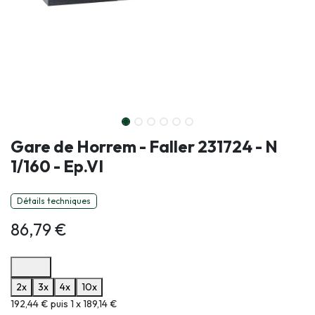
Gare de Horrem - Faller 231724 - N
1/160 - Ep.VI
Détails techniques
86,79
€
Options de paiement disponibles
2x
3x
4x
10x
Informations sur le plan de paiement sélectionné
192,44 € puis 1 x 189,14 €