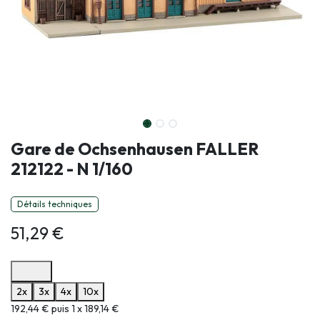
Gare de Ochsenhausen FALLER
212122 - N 1/160
Détails techniques
51,29
€
Options de paiement disponibles
2x
3x
4x
10x
Informations sur le plan de paiement sélectionné
192,44 € puis 1 x 189,14 €