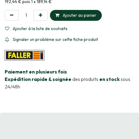
Informations sur le plan de paiement sélectionné
192,44 € puis 1 x 189,14 €
Ajouter au panier
Ajouter à la liste de souhaits
Signaler un problème sur cette fiche produit
​Paiement en plusieurs fois
Expédition rapide & soignée
des produits
en stock
sous
24/48h