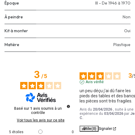
Époque
III - De 1946 à 1970
À peindre
Non
Kit à monter
Oui
Matière
Plastique
3
3
/
5
/
Avis vérifié
un peu déçu j'ai dû faire les 
pieds des tables et des bancs
les pièces sont très fragiles.
Basé sur
1
avis soumis à un
Avis du
20/04/2026
, suite à une
contrôle
expérience du
03/04/2026
par
Je
C.
Voir tous les avis sur ce site
Utile
(0)
Signaler
5
étoiles
0