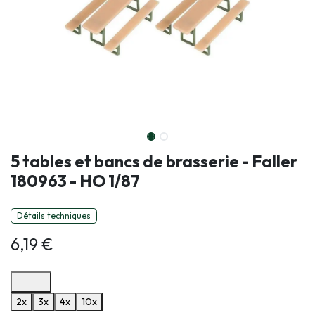
5 tables et bancs de brasserie - Faller
180963 - HO 1/87
Détails techniques
6,19
€
Options de paiement disponibles
2x
3x
4x
10x