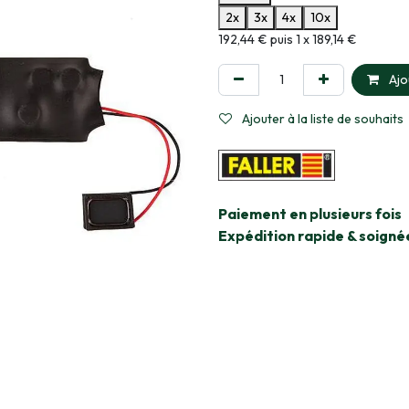
2x
3x
4x
10x
Informations sur le plan de paie
192,44 € puis 1 x 189,14 €
Ajo
Ajouter à la liste de souhaits
​Paiement en plusieurs fois
Expédition rapide & soigné