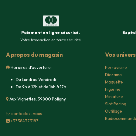
Paiement en ligne sécurisé
.
Expéd
Votre transaction en toute sécurité.
A propos du magasin
Vos univer
Horaires d'ouverture :
Ferroviaire
Diorama
Du Lundi au Vendredi
Maquette
De 9h à 12h et de 14h à 17h
Figurine
Miniature
Aux Vignettes, 39800 Poligny
Slot Racing
Outillage
contacte​z-nous
Radiocommand
+33384373183