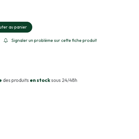
ment sélectionné
uter au panier
Signaler un problème sur cette fiche produit
e
des produits
en stock
sous 24/48h