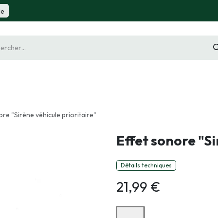
de
gurine
Diorama
Outillage
Radiocommande
Slot 
ore "Sirène véhicule prioritaire"
Effet sonore "Si
Détails techniques
21,99
€
Options de paiement disponibles