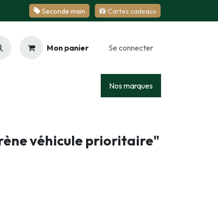
Se​​​​conde ​​​​m​​a​​in
Cartes cadeaux
Mon panier
Se connecter
Racing
Junior
Services
Nos marques
rène véhicule prioritaire"