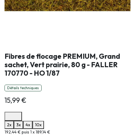
Fibres de flocage PREMIUM, Grand
sachet, Vert prairie, 80 g - FALLER
170770 - HO 1/87
Détails techniques
15,99
€
Options de paiement disponibles
2x
3x
4x
10x
Informations sur le plan de paiement sélectionné
192,44 € puis 1 x 189,14 €