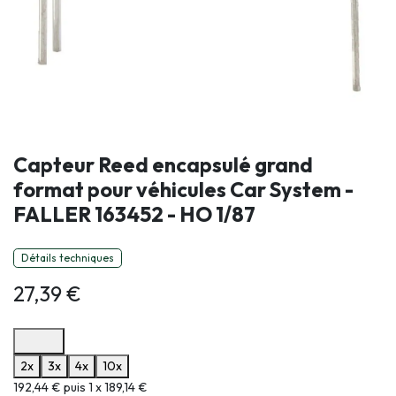
Capteur Reed encapsulé grand
format pour véhicules Car System -
FALLER 163452 - HO 1/87
Détails techniques
27,39
€
Options de paiement disponibles
2x
3x
4x
10x
Informations sur le plan de paiement sélectionné
192,44 € puis 1 x 189,14 €