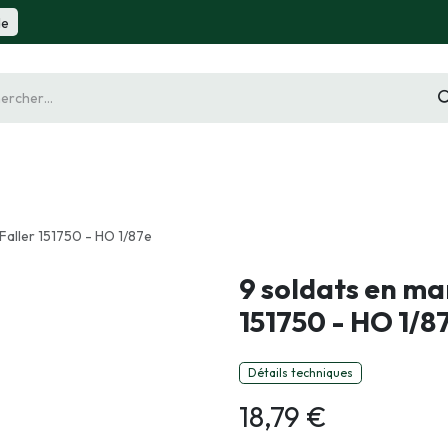
de
gurine
Diorama
Outillage
Radiocommande
Slot 
Faller 151750 - HO 1/87e
9 soldats en ma
151750 - HO 1/8
Détails techniques
18,79
€