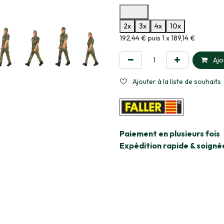
Options de paiement disponibles
2x
3x
4x
10x
Informations sur le plan de paie
192,44 € puis 1 x 189,14 €
Ajo
Ajouter à la liste de souhaits
​Paiement en plusieurs fois
Expédition rapide & soigné