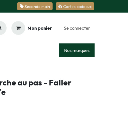
Se​​​​conde ​​​​m​​a​​in
Cartes cadeaux
Mon panier
Se connecter
Racing
Junior
Services
Nos marques
rche au pas - Faller
7e