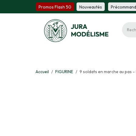
Se rendre au contenu
Promos Flash 50
Nou​​v​​ea​​utés
Précomm​​a​​n
Ferroviaire
Maquette
Miniature
Fi
Accueil
FIGURINE
9 soldats en marche au pas - 