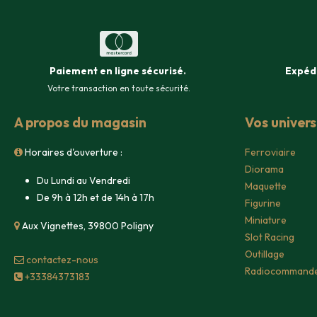
Paiement en ligne sécurisé
.
Expéd
Votre transaction en toute sécurité.
A propos du magasin
Vos univer
Horaires d'ouverture :
Ferroviaire
Diorama
Du Lundi au Vendredi
Maquette
De 9h à 12h et de 14h à 17h
Figurine
Miniature
Aux Vignettes, 39800 Poligny
Slot Racing
Outillage
contacte​z-nous
Radiocommand
+33384373183