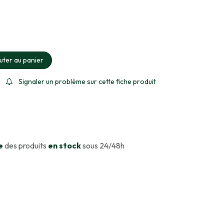
ment sélectionné
uter au panier
Signaler un problème sur cette fiche produit
e
des produits
en stock
sous 24/48h